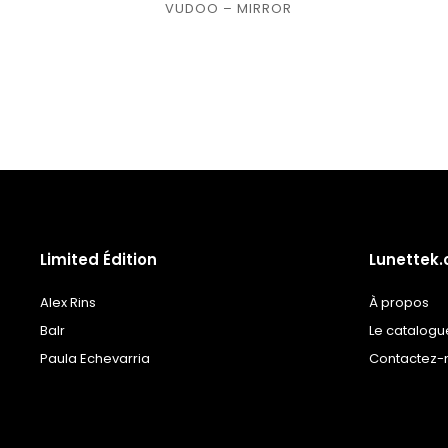
Ajouter
VUDOO – MIRROR
à la
liste
de
souhaits
Limited Édition
Lunettek
Alex Rins
À propos
Balr
Le catalogu
Paula Echevarria
Contactez-