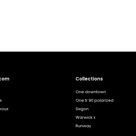
.com
Collections
One downtown
e
One tr 90 polarized
nous
Sixgon
Warwick x
Runway