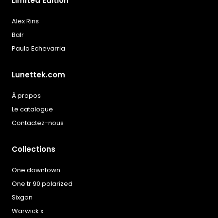
Limited Édition
Alex Rins
Balr
Paula Echevarria
Lunettek.com
À propos
Le catalogue
Contactez-nous
Collections
One downtown
One tr 90 polarized
Sixgon
Warwick x