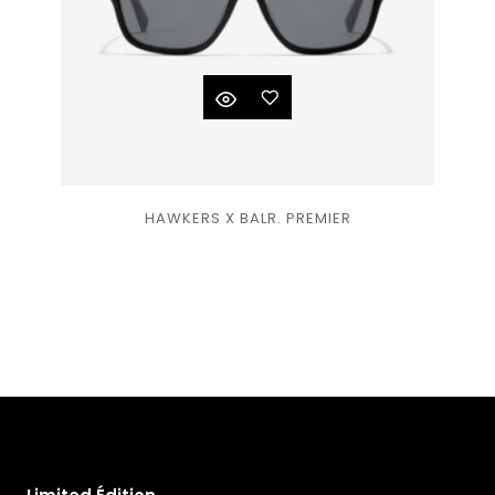
Ajouter
HAWKERS X BALR. PREMIER
à la
liste
de
souhaits