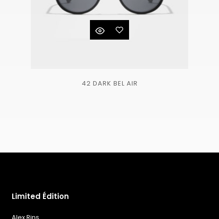
Ajouter
42 DARK BEL AIR
à la
liste
de
souhaits
Limited Édition
Alex Rins