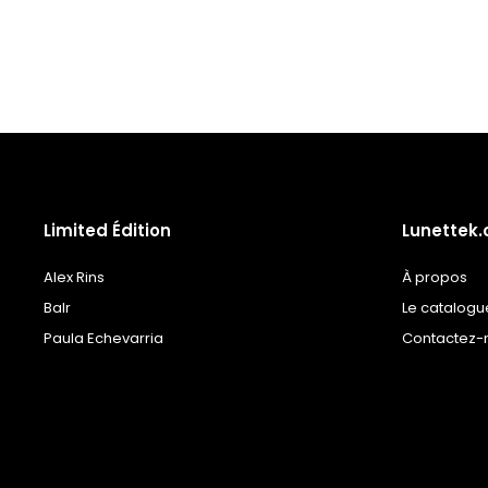
à la
liste
de
souhaits
Limited Édition
Lunettek
Alex Rins
À propos
Balr
Le catalogu
Paula Echevarria
Contactez-