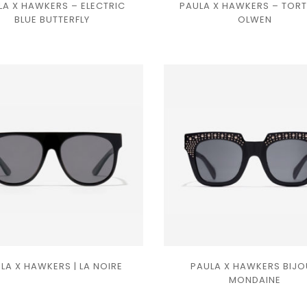
LA X HAWKERS – ELECTRIC
PAULA X HAWKERS – TORT
Ajouter
Ajouter
BLUE BUTTERFLY
OLWEN
à la
à la
liste
liste
de
de
souhaits
souhaits
LA X HAWKERS | LA NOIRE
PAULA X HAWKERS BIJ
Ajouter
Ajouter
MONDAINE