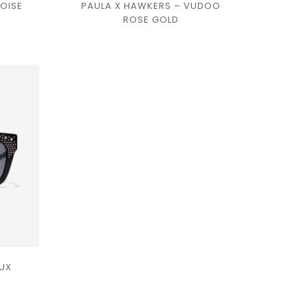
OISE
PAULA X HAWKERS – VUDOO
Ajouter
ROSE GOLD
à la
liste
de
souhaits
OUX