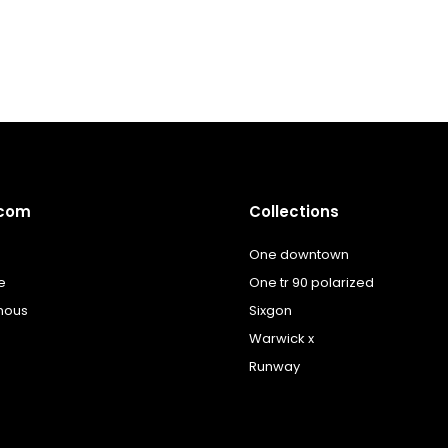
à la
à la
liste
liste
de
de
souhaits
souhaits
.com
Collections
One downtown
e
One tr 90 polarized
nous
Sixgon
Warwick x
Runway