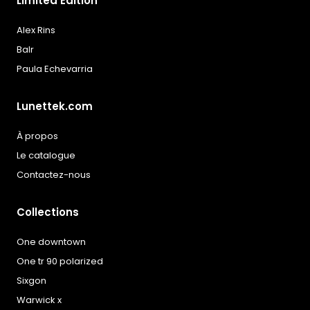
Limited Édition
Alex Rins
Balr
Paula Echevarria
Lunettek.com
À propos
Le catalogue
Contactez-nous
Collections
One downtown
One tr 90 polarized
Sixgon
Warwick x