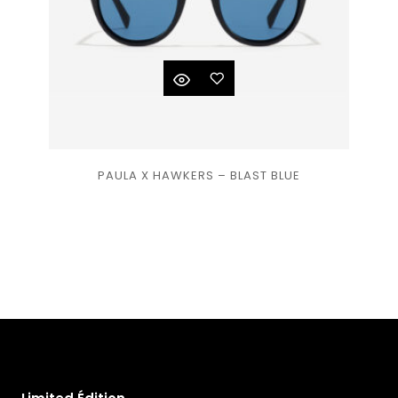
Ajouter
PAULA X HAWKERS – BLAST BLUE
à la
liste
de
souhaits