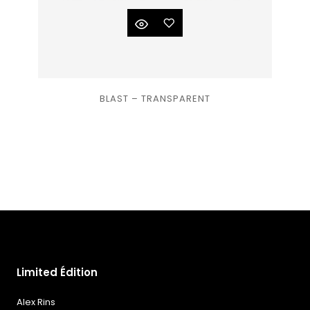
Ajouter
BLAST – TRANSPARENT
à la
liste
de
souhaits
Limited Édition
Alex Rins