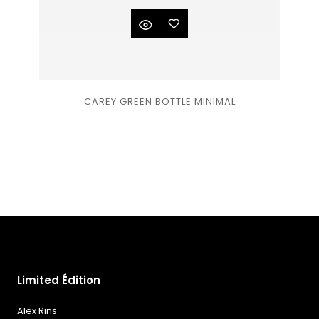
Ajouter
CAREY GREEN BOTTLE MINIMAL
à la
liste
de
souhaits
Limited Édition
Alex Rins