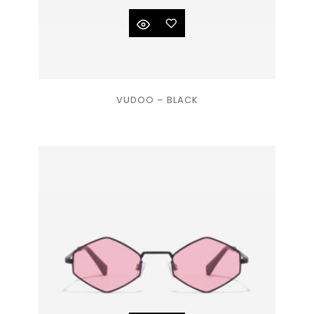
Ajouter
VUDOO – BLACK
à la
liste
de
souhaits