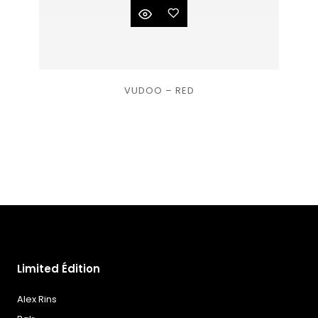
Ajouter
VUDOO – RED
à la
liste
de
souhaits
Limited Édition
Alex Rins