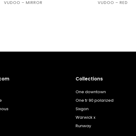
Ajouter
Ajouter
VUDOO – MIRROR
VUDOO – RED
à la
à la
liste
liste
de
de
souhaits
souhaits
.com
Collections
One downtown
e
One tr 90 polarized
nous
Sixgon
Warwick x
Runway