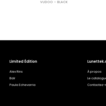
Ajouter
VUDOO – BLACK
à la
liste
de
souhaits
Limited Édition
Lunettek
Alex Rins
À propos
Balr
Le catalogu
Paula Echevarria
Contactez-