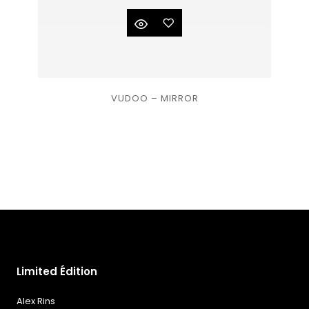
Ajouter
VUDOO – MIRROR
à la
liste
de
souhaits
Limited Édition
Alex Rins