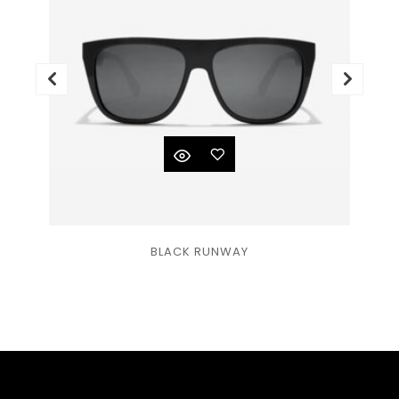
Ajouter
BLACK RUNWAY
à la
liste
de
souhaits