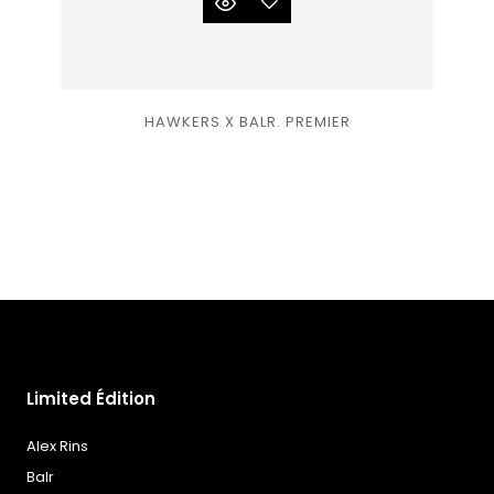
Ajouter
HAWKERS X BALR. PREMIER
à la
liste
de
souhaits
Limited Édition
Alex Rins
Balr