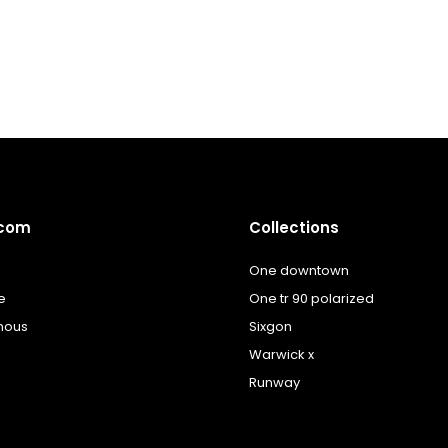
à la
à la
liste
liste
de
de
souhaits
souhaits
.com
Collections
One downtown
e
One tr 90 polarized
nous
Sixgon
Warwick x
Runway