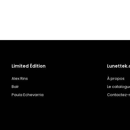
à la
liste
de
souhaits
Limited Édition
Lunettek
Alex Rins
À propos
Balr
Le catalogu
Paula Echevarria
Contactez-