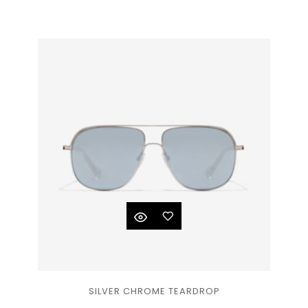
à la
liste
de
souhaits
Ajouter
SILVER CHROME TEARDROP
à la