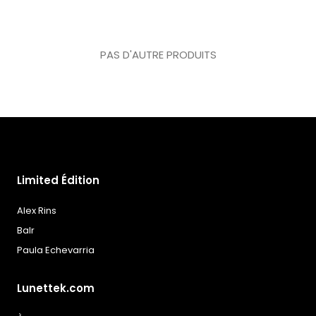
de
souhaits
PAS D'AUTRE PRODUITS
Limited Édition
Alex Rins
Balr
Paula Echevarria
Lunettek.com