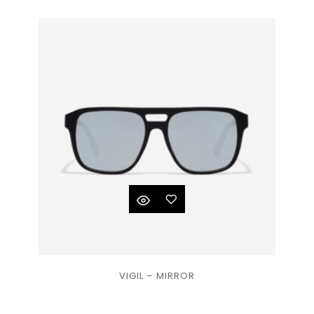
liste
de
souhaits
Ajouter
VIGIL – MIRROR
à la
liste