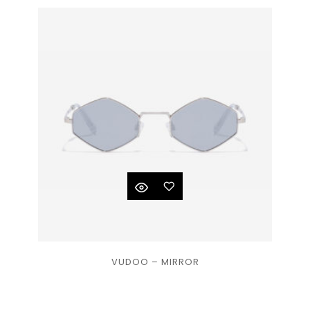
de
souhaits
Ajouter
VUDOO – MIRROR
à la
liste