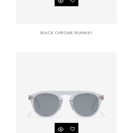
Ajouter
BLACK CHROME RUNWAY
à la
liste
de
souhaits