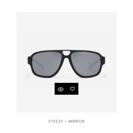
liste
de
souhaits
Ajouter
STEEZY – MIRROR
à la