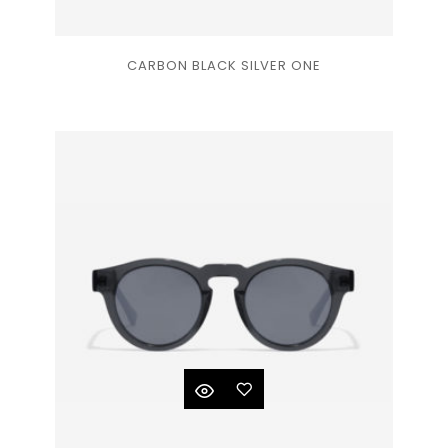
Ajouter
CARBON BLACK SILVER ONE
à la
liste
de
souhaits