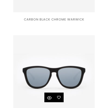
Ajouter
CARBON BLACK CHROME WARWICK
à la
liste
de
souhaits