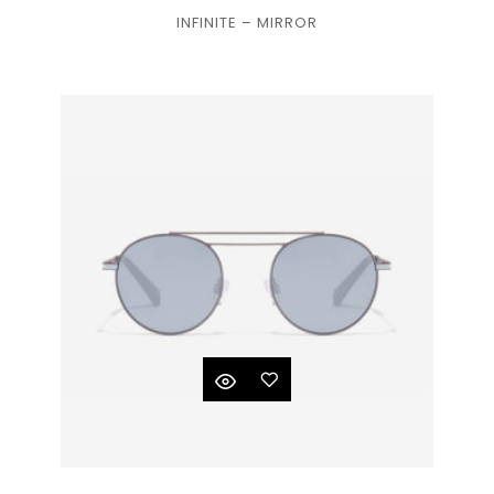
INFINITE – MIRROR
à la
liste
de
souhaits
Ajouter