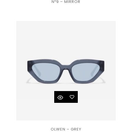
Nº9 – MIRROR
à la
liste
de
souhaits
Ajouter
OLWEN – GREY