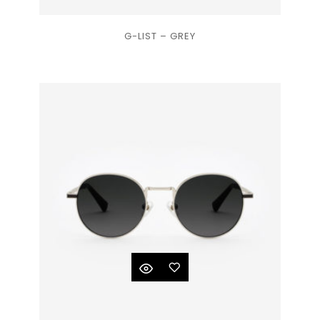
Ajouter
G-LIST – GREY
à la
liste
de
souhaits