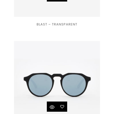
Ajouter
BLAST – TRANSPARENT
à la
liste
de
souhaits