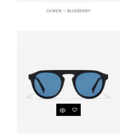
Ajouter
OLWEN – BLUEBERRY
à la
liste
de
souhaits
Ajouter