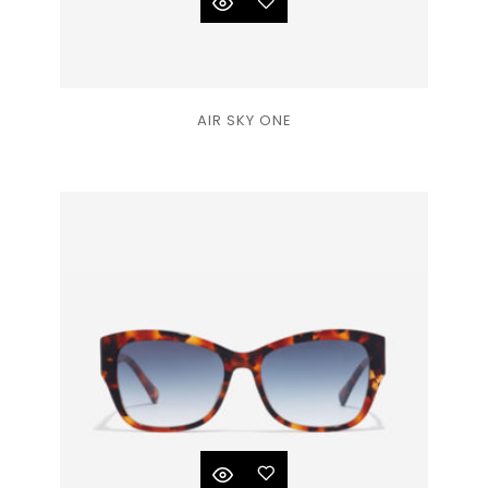
Ajouter
AIR SKY ONE
à la
liste
de
souhaits