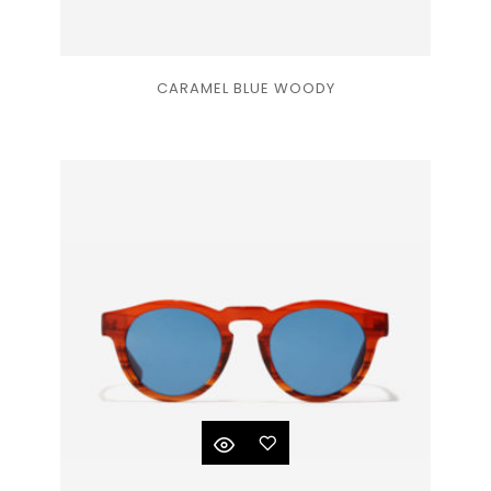
Ajouter
CARAMEL BLUE WOODY
à la
liste
de
souhaits