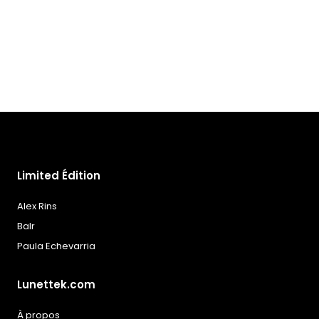
à la
liste
de
souhaits
Limited Édition
Alex Rins
Balr
Paula Echevarria
Lunettek.com
À propos