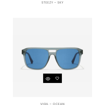
STEEZY – SKY
à la
liste
de
souhaits
Ajouter
VIGIL – OCEAN