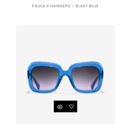
PAULA X HAWKERS – BLAST BLUE
à la
liste
de
souhaits
Ajouter