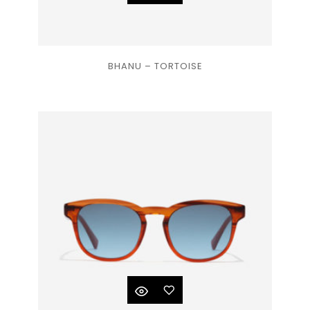
Ajouter
BHANU – TORTOISE
à la
liste
de
souhaits