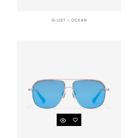
Ajouter
G-LIST – OCEAN
à la
liste
de
souhaits