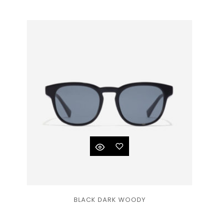
liste
de
souhaits
Ajouter
BLACK DARK WOODY
à la