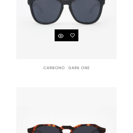
Ajouter
CARBONO · DARK ONE
à la
liste
de
souhaits