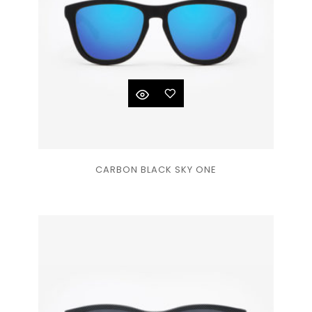
Ajouter
CARBON BLACK SKY ONE
à la
liste
de
souhaits