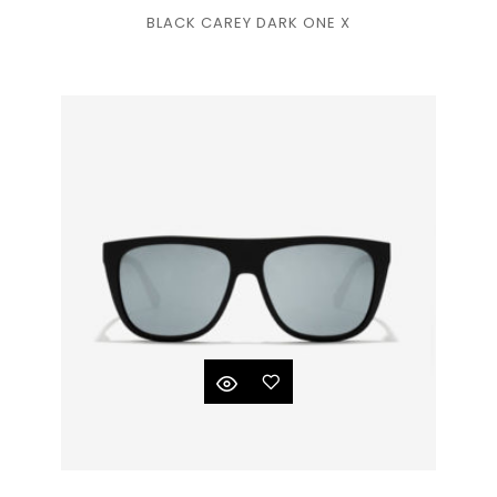
BLACK CAREY DARK ONE X
à la
liste
de
souhaits
Ajouter