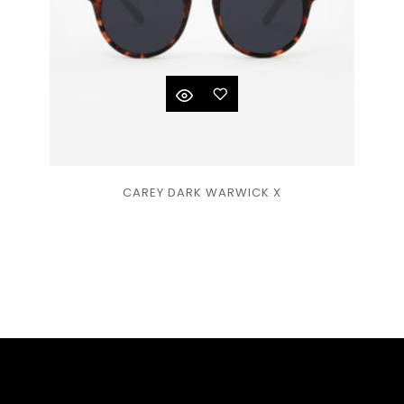
Ajouter
CAREY DARK WARWICK X
à la
liste
de
souhaits