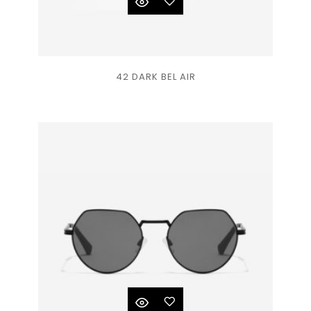
Ajouter
42 DARK BEL AIR
à la
liste
de
souhaits