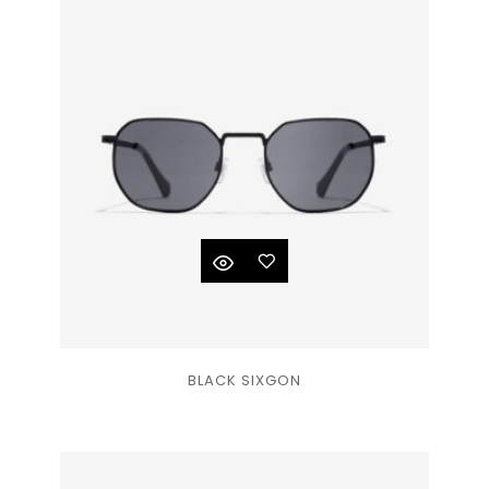
de
souhaits
Ajouter
BLACK SIXGON
à la
liste
de