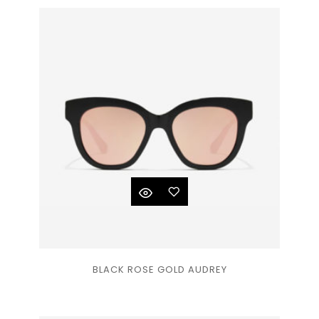
de
souhaits
Ajouter
BLACK ROSE GOLD AUDREY
à la
liste