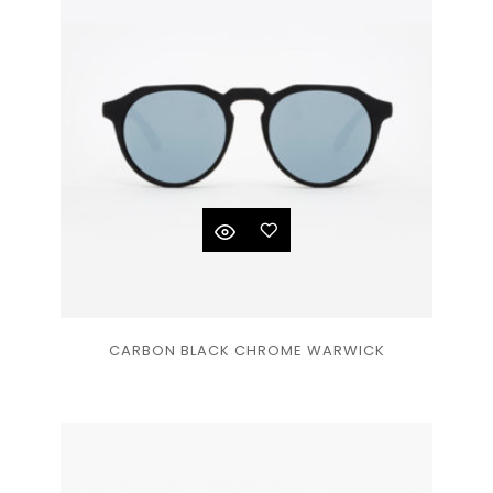
souhaits
Ajouter
CARBON BLACK CHROME WARWICK
à la
liste
de