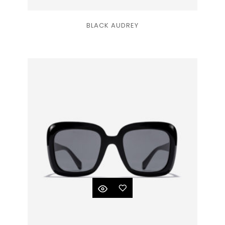
Ajouter
BLACK AUDREY
à la
liste
de
souhaits