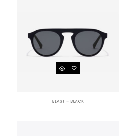
souhaits
Ajouter
BLAST – BLACK
à la
liste
de