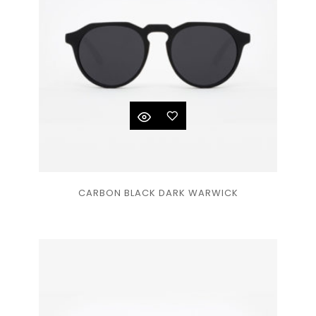
Ajouter
CARBON BLACK DARK WARWICK
à la
liste
de
souhaits