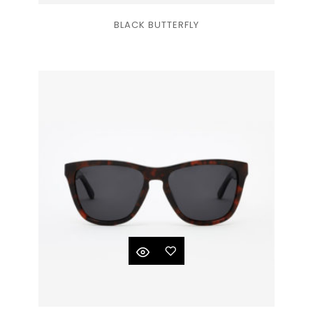
Ajouter
BLACK BUTTERFLY
à la
liste
de
souhaits
Ajouter