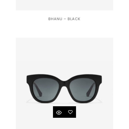
Ajouter
BHANU – BLACK
à la
liste
de
souhaits