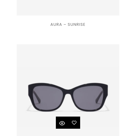
Ajouter
AURA – SUNRISE
à la
liste
de
souhaits