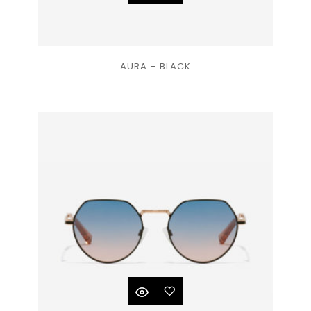
Ajouter
AURA – BLACK
à la
liste
de
souhaits