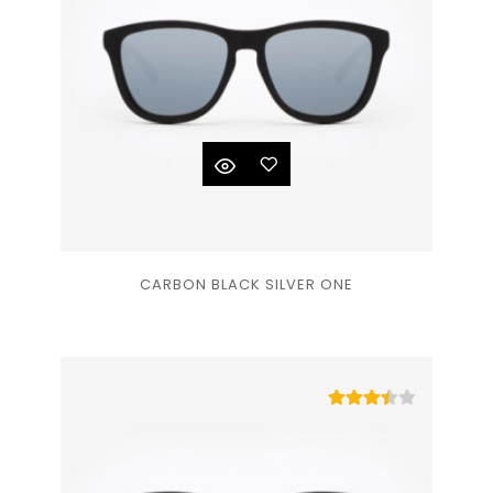
Ajouter
CARBON BLACK SILVER ONE
à la
liste
de
souhaits