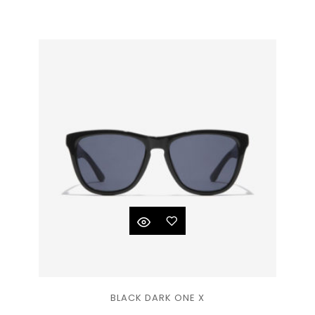
à la
liste
de
souhaits
Ajouter
BLACK DARK ONE X
à la