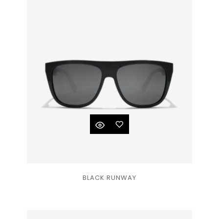
de
souhaits
Ajouter
BLACK RUNWAY
à la
liste