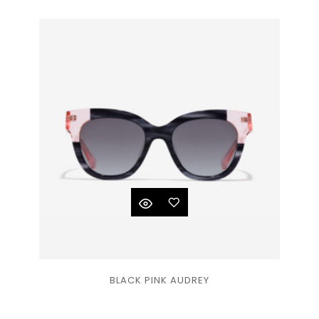
liste
de
souhaits
Ajouter
BLACK PINK AUDREY
à la
liste