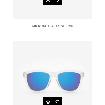
Ajouter
AIR ROSE GOLD ONE TR18
à la
liste
de
souhaits