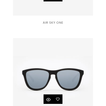
Ajouter
AIR SKY ONE
à la
liste
de
souhaits