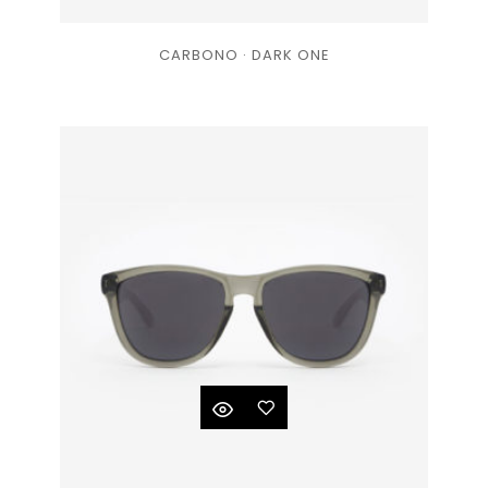
Ajouter
CARBONO · DARK ONE
à la
liste
de
souhaits