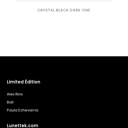
Ajouter
CRYSTAL BLACK DARK ONE
à la
liste
de
souhaits
Limited Édition
Alex Rins
Balr
Paula Echevarria
Lunettek.com