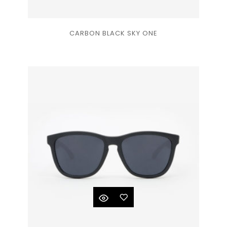
Ajouter
CARBON BLACK SKY ONE
à la
liste
de
souhaits