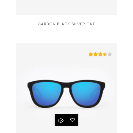
Ajouter
CARBON BLACK SILVER ONE
à la
liste
de
souhaits