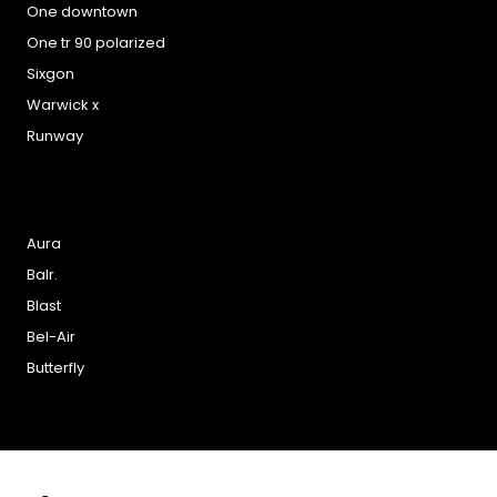
One downtown
One tr 90 polarized
Sixgon
Warwick x
Runway
Aura
Balr.
Blast
Bel-Air
Butterfly