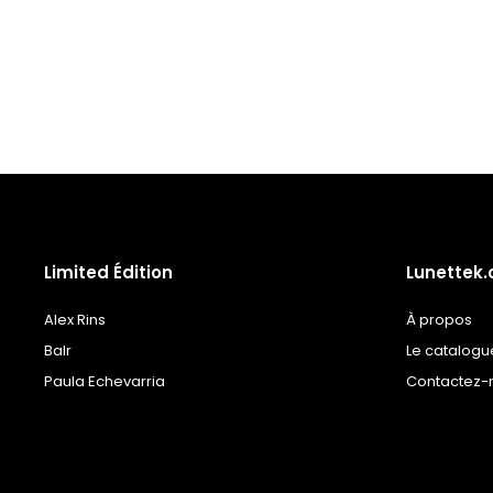
à la
liste
de
souhaits
Limited Édition
Lunettek
Alex Rins
À propos
Balr
Le catalogu
Paula Echevarria
Contactez-