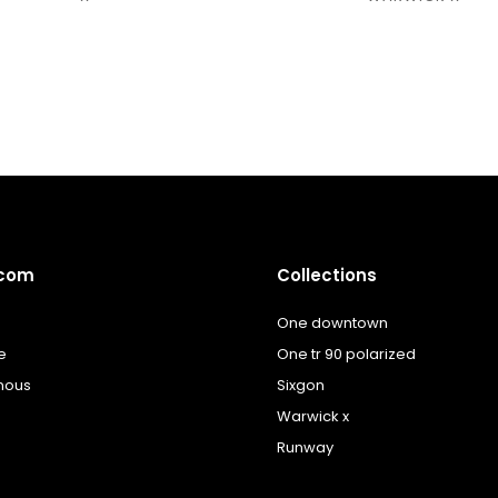
à la
à la
liste
liste
de
de
souhaits
souhaits
.com
Collections
One downtown
e
One tr 90 polarized
nous
Sixgon
Warwick x
Runway