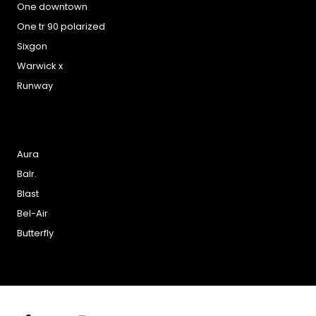
One downtown
One tr 90 polarized
Sixgon
Warwick x
Runway
Aura
Balr.
Blast
Bel-Air
Butterfly