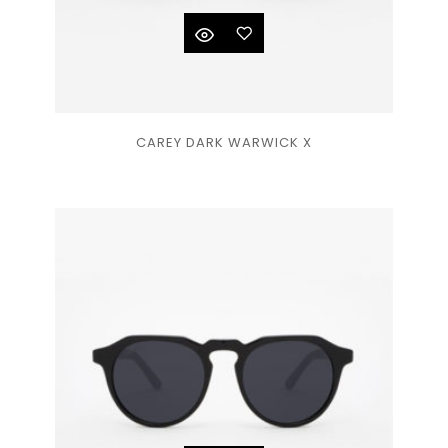
Ajouter
CAREY DARK WARWICK X
à la
liste
de
souhaits