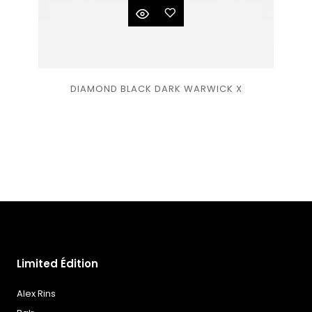
Ajouter
DIAMOND BLACK DARK WARWICK X
à la
liste
de
souhaits
Limited Édition
Alex Rins